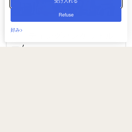
受け入れる
Refuse
好み
ウェディングバンケットル
ーム
あなたの夢の結婚式を現実にしましょう。
ゲストにとって忘れられない夜を作り出し、伝統的
なエレガンスと現代的なタッチの完璧な調和を叶え
リターン
る結婚式を夢見ていますか？フロリヤ・グランド・
ホテルは、あなたの夢を実現し、特別な瞬間を完璧
な雰囲気で祝うお手伝いをします。
最先端のテクノロジーを備えた壮大な480平方メー
トルのバンケットホールとウェディングホールは、