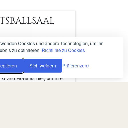
TSBALLSAAL
Traumhochzeit in Wirklichkeit.
rwenden Cookies und andere Technologien, um Ihr
lebnis zu optimieren.
Richtlinie zu Cookies
r Hochzeit, bei der Sie einen
nd für Ihre Gäste schaffen
fekte Harmonie zwischen
eptieren
Sich weigern
Präferenzen
anz und modernen Akzenten
 Grand Hotel ist hier, um Ihre
zu lassen und Ihnen zu helfen,
ren Moment in der perfekten
n.
Technologie ausgestattete,
atmeter große Ballsaal und
DE
USD
Platz für bis zu 200 Gäste bei