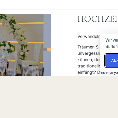
HOCHZEI
Verwandeln Sie Ihre 
Wir ve
Surfer
Träumen Sie von eine
unvergesslichen Abe
können, der die per
Akz
traditioneller Eleg
einfängt? Das Florya
Träume wahr werden 
Ihren ganz besonde
Atmosphäre zu feier
Der mit modernster 
prächtige 480 Quadr
RAUM
OFIZIELLE WEBSITE
Hochzeitsaal bietet 