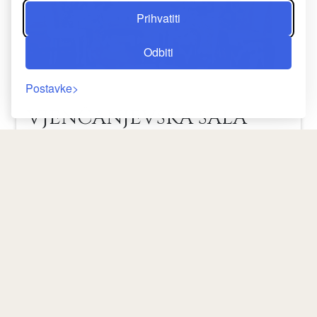
Prihvatiti
Odbiti
Postavke
VJENČANJEVSKA SALA
Ostvarite svoje snove o vjenčanju.
Sanjarite o vjenčanju gdje možete stvoriti
nezaboravnu večer za svoje goste, hvatajući
savršenu harmoniju između tradicionalne
Povratak
elegancije i modernih dodira? Florya Grand
Hotel je ovdje da ostvari vaše snove i pomogne
vam da proslavite svoju najvažniju trenutak u
savršenoj atmosferi.