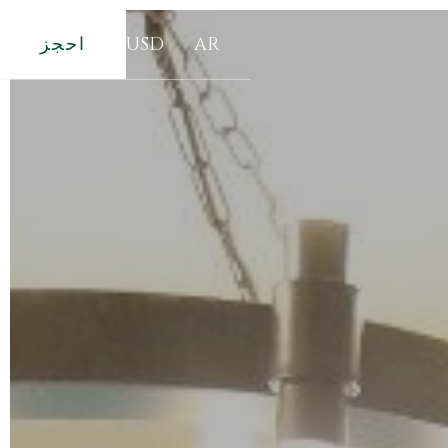
AR
USD
احجز