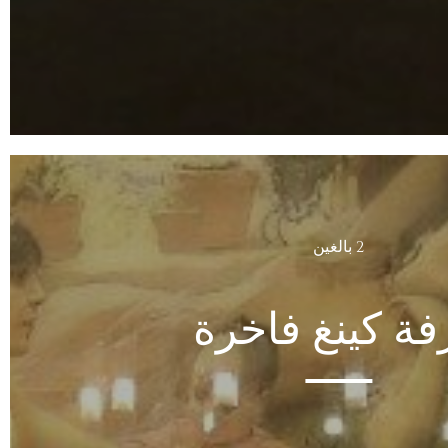
2 بالغين
فة كينغ فاخرة